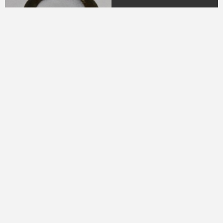
04.
DR. H.M.N.M Hasyim
Ning
(Periode 1979 - 1982)
05.
DR. H Sukamdani
Sahid Gito Sardjono
(Periode 1982-1985 &
1985-1988)