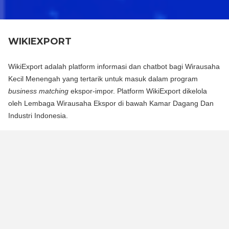
WIKIEXPORT
WikiExport adalah platform informasi dan chatbot bagi Wirausaha
Kecil Menengah yang tertarik untuk masuk dalam program
business matching
ekspor-impor. Platform WikiExport dikelola
oleh Lembaga Wirausaha Ekspor di bawah Kamar Dagang Dan
Industri Indonesia.
WikiExport adalah platform informasi dan chat bot bagi
Wirausaha Kecil Menengah yang tertarik untuk masuk dalam
program business matching ekspor-impor. Platform WikiExport
dikelola oleh Lembaga Wirausaha Ekspor di bawah Kamar
Dagang Dan Industri Indonesia.
WikiExport membantu membuka akses informasi dan
memberikan legitimasi layak ekspor bagi wirausaha.