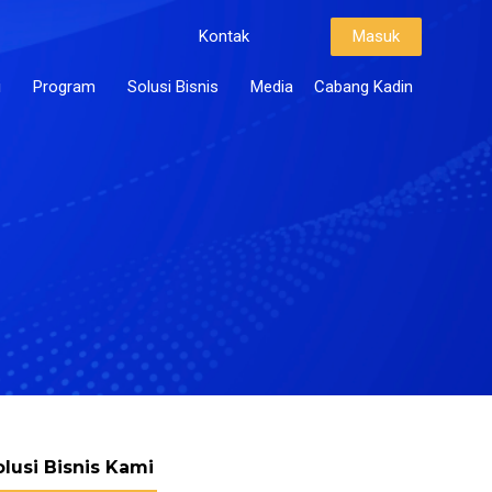
Kontak
Masuk
i
Program
Solusi Bisnis
Media
Cabang Kadin
olusi Bisnis Kami